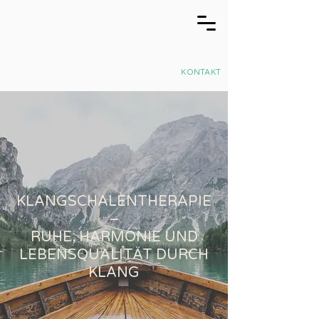
KONTAKT
KLANGSCHALENTHERAPIE
–
RUHE, HARMONIE UND
LEBENSQUALITÄT DURCH
KLANG