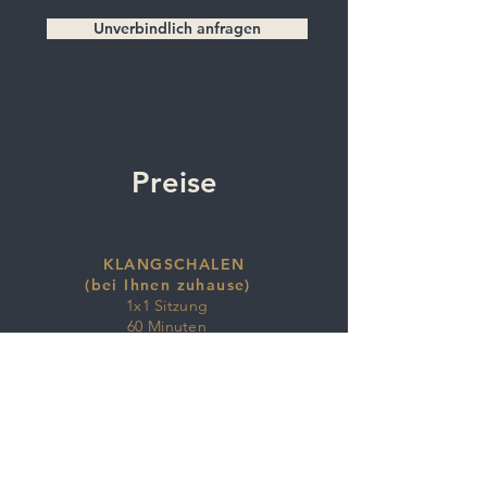
Unverbindlich anfragen
Preise
KLANGSCHALEN
(bei Ihnen zuhause)
1x1 Sitzung
60 Minuten
60 Euro
(+Anfahrt)
KLANGREISE
(bei Ihnen zuhause)
1x1 Sitzung
60 Minuten